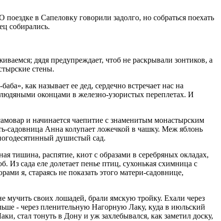
 поездке в Сапеловку говорили задолго, но собраться поехать
нец собирались.
иваемся; дядя предупреждает, чтоб не раскрывали зонтиков, а
астырские стены.
ба», как называет ее дед, сердечно встречает нас на
слюдяными оконцами в железно-узористых переплетах. И
самовар и начинается чаепитие с знаменитым монастырским
ь-садовница Анна колупает ложечкой в чашку. Меж яблонь
ногодесятинный душистый сад.
ая тишина, распятие, киот с образами в серебряных окладах,
. Из сада еле долетает пенье птиц, сухонькая схимница с
ами я, стараясь не показать этого матери-садовнице,
не мучить своих лошадей, брали ямскую тройку. Ехали через
ьше - через пленительную Нагорную Лаку, куда в июльский
ки, стал тонуть в Дону и уж захлебывался, как заметил доску,