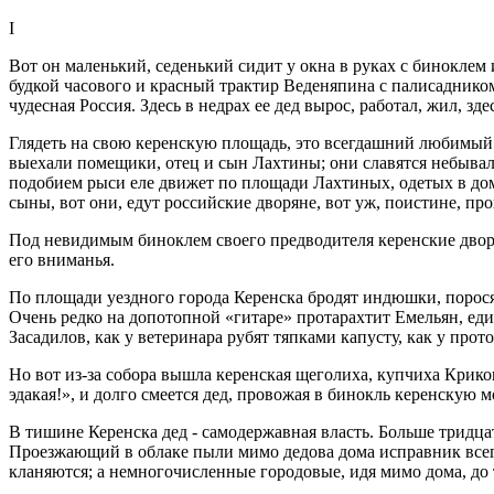
I
Вот он маленький, седенький сидит у окна в руках с биноклем
будкой часового и красный трактир Веденяпина с палисадником
чудесная Россия. Здесь в недрах ее дед вырос, работал, жил, зде
Глядеть на свою керенскую площадь, это всегдашний любимый о
выехали помещики, отец и сын Лахтины; они славятся небывал
подобием рыси еле движет по площади Лахтиных, одетых в дом
сыны, вот они, едут российские дворяне, вот уж, поистине, п
Под невидимым биноклем своего предводителя керенские дворя
его вниманья.
По площади уездного города Керенска бродят индюшки, порося
Очень редко на допотопной «гитаре» протарахтит Емельян, ед
Засадилов, как у ветеринара рубят тяпками капусту, как у про
Но вот из-за собора вышла керенская щеголиха, купчиха Криков
эдакая!», и долго смеется дед, провожая в бинокль керенскую 
В тишине Керенска дед - самодержавная власть. Больше тридцат
Проезжающий в облаке пыли мимо дедова дома исправник всегд
кланяются; а немногочисленные городовые, идя мимо дома, до т