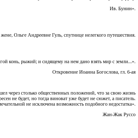
Ив. Бунин».
жене, Ольге Андреевне Гуль, спутнице нелегкого путешествия.
ой конь, рыжий; и сидящему на нем дано взять мир с земли...».
Откровение Иоанна Богослова, гл. 6-ая
шел через столько общественных положений, что за свою жизнь
сен не будет, но тогда виноват уже будет не сюжет, а писатель.
мечательной не исключена возможность подобного недостатка».
Жан-Жак Руссо