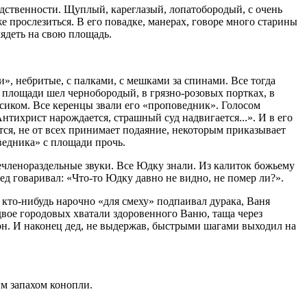
ледственности. Щуплый, кареглазый, лопатобородый, с очень
е прослезиться. В его повадке, манерах, говоре много старины
лядеть на свою площадь.
и», небритые, с палками, с мешками за спинами. Все тогда
о площади шел чернобородый, в грязно-розовых портках, в
сиком. Все керенцы звали его «проповедник». Голосом
нтихрист нарождается, страшный суд надвигается...». И в его
я, не от всех принимает подаяние, некоторым приказывает
оведника» с площади прочь.
членораздельные звуки. Все Юдку знали. Из калиток божьему
дед говаривал: «Что-то Юдку давно не видно, не помер ли?».
 кто-нибудь нарочно «для смеху» подпаивал дурака, Ваня
 двое городовых хватали здоровенного Ваню, таща через
он. И наконец дед, не выдержав, быстрыми шагами выходил на
ым запахом конопли.