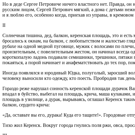
Но в деде Сергее Петровиче ничего властного нет. Правда, он 
русским лицом, Сергей Петрович мягкий, а дома с детьми нежн
и я люблю его, особенно когда, приехав из управы, в кремовом 
II
Солнечная тишина, дед, балкон, керенская площадь, это и есть
бросались к окнам, на балкон, с любопытством и жалостью гляд
рубахе на одной медной пуговице, мужик с волосами по плечи
пронзительным, с повелительным жестом, он начинал всегда од
короткопалую ладонь подавали семишники, трешники, пятаки 
покаяться, а порой начинает и анафематствовать до тех пор, п
Иногда появлялся и юродивый Юдка, полуголый, заросший воло
человеку выносили кто одежду, кто поесть. Пробродив так день
Гораздо реже нарушал сонность керенской площади дурачок Ван
впадал в буйство, выбегал на площадь, крича, маша кулаками, 
площадь в узилище, а дурак, вырываясь, оглашал Керенск таки
балкон, сердито крича:
«Да, оставьте вы его, дурака! Куда его тащите!». Городовые о
Тихо жил Керенск. Вокруг города гнулись поля ржи, овса, прос