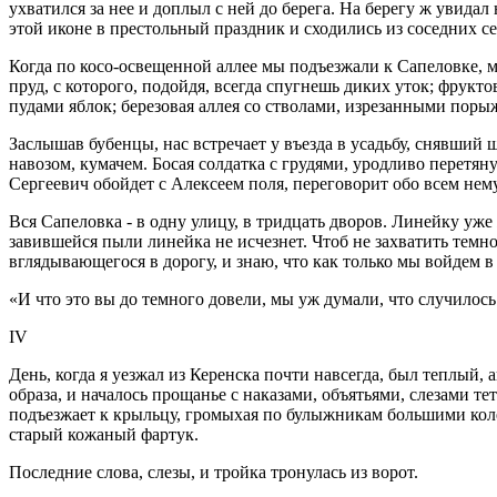
ухватился за нее и доплыл с ней до берега. На берегу ж увидал
этой иконе в престольный праздник и сходились из соседних се
Когда по косо-освещенной аллее мы подъезжали к Сапеловке, 
пруд, с которого, подойдя, всегда спугнешь диких уток; фрук
пудами яблок; березовая аллея со стволами, изрезанными по
Заслышав бубенцы, нас встречает у въезда в усадьбу, снявший
навозом, кумачем. Босая солдатка с грудями, уродливо перетян
Сергеевич обойдет с Алексеем поля, переговорит обо всем нему
Вся Сапеловка - в одну улицу, в тридцать дворов. Линейку уже
завившейся пыли линейка не исчезнет. Чтоб не захватить темно
вглядывающегося в дорогу, и знаю, что как только мы войдем 
«И что это вы до темного довели, мы уж думали, что случилось.
IV
День, когда я уезжал из Керенска почти навсегда, был теплый, а
образа, и началось прощанье с наказами, объятьями, слезами т
подъезжает к крыльцу, громыхая по булыжникам большими кол
старый кожаный фартук.
Последние слова, слезы, и тройка тронулась из ворот.