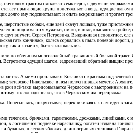
, почтовым трактом пятьдесят семь верст, с двумя перепряжками
, стегает прыгающие крупы пристяжных; а когда идущие шагом л
ик долго ему подсвистывает; и опять вскрикивает и трогает тр
дые, шерстистые собаки, еще злей скачут лошади, туже пристяжн
едленно поднимаются мужики, низко, в пояс, кланяются тройке; 
что едут внучата Сергея Петровича. Выкрикивая непонятное, еле
кая гать кончилась, колеса сорвались в пыль полевой дороги, у
огу, так и качается, бьется колокольчик.
или по обочинам многоколейный травянистый большой тракт. Из 
ссия. Встретится едущий шагом, задремавший обратный ямщик; пр
 тарантас. А мимо проплывают Козловка с красным под зелено
ами; татарское Никольское, в нем полусгнившая мечеть; Арханг
з ржи всё-таки вырисовывается Черкасское с выстроенным на п
 потому что лошади знают, что в Черкасском им перепряжка.
. Почесываясь, покряхтывая, перекрикиваясь к нам идут в заса
 телегами, бричками, тарантасами, дрожками, линейками, с мн
дой, в лоснящейся поддевке нараспашку, богатей издавна гоняю
рягли буланых, в легких яблоках, длинногривых степняков Гавр