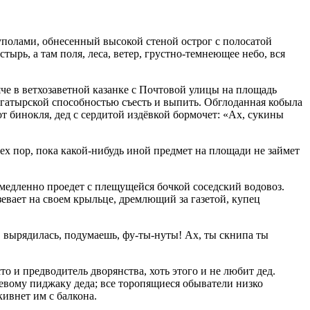
куполами, обнесенный высокой стеной острог с полосатой
ырь, а там поля, леса, ветер, грустно-темнеющее небо, вся
яче в ветхозаветной казанке с Почтовой улицы на площадь
огатырской способностью съесть и выпить. Обглоданная кобыла
 бинокля, дед с сердитой издёвкой бормочет: «Ах, сукины
ех пор, пока какой-нибудь иной предмет на площади не займет
медленно проедет с плещущейся бочкой соседский водовоз.
евает на своем крыльце, дремлющий за газетой, купец
, вырядилась, подумаешь, фу-ты-нуты! Ах, ты скнипа ты
о и предводитель дворянства, хоть этого и не любит дед.
евому пиджаку деда; все торопящиеся обыватели низко
кивнет им с балкона.