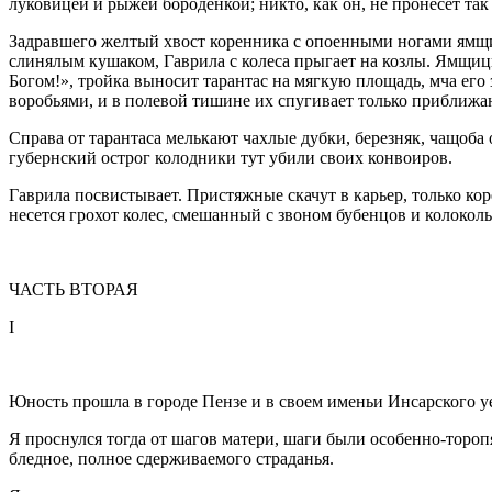
луковицей и рыжей бороденкой; никто, как он, не пронесет так
Задравшего желтый хвост коренника с опоенными ногами ямщик
слинялым кушаком, Гаврила с колеса прыгает на козлы. Ямщиц
Богом!», тройка выносит тарантас на мягкую площадь, мча его 
воробьями, и в полевой тишине их спугивает только приближа
Справа от тарантаса мелькают чахлые дубки, березняк, чащоба 
губернский острог колодники тут убили своих конвоиров.
Гаврила посвистывает. Пристяжные скачут в карьер, только ко
несется грохот колес, смешанный с звоном бубенцов и колоко
ЧАСТЬ ВТОРАЯ
I
Юность прошла в городе Пензе и в своем именьи Инсарского уе
Я проснулся тогда от шагов матери, шаги были особенно-торо
бледное, полное сдерживаемого страданья.