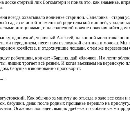
 на доске стертый лик Богоматери и поняв это, как знаменье, вп
л.
меня всегда охватывало волненье стариной. Сапеловка - старая 
товый сад с сочистой знаменитой родительской вишней; уродлив
рыжелыми инициалами, и на солнечной поляне покосившийся дом
 шапку, однорукий, чернявый Алексей, на конной молотилке по п
утыми передником, несет нам из людской ситника и молока. Мы п
дреном хозяйстве, и отдохнувшие лошади, с тем же перезвоном б
 ждут ребятишки, кричат: «Барыня, дай яблочков. Им летят яблок
ты, ямщик трогает всё резвей. И когда въезжаем на керенскую п
в дом, бабушка взволнованно проговорит:
..».
вгустовский. Как обычно за минуту до отъезда в зале все сели и 
еток, бабушки, деда; после родных прощанье перешло на прислугу
есами. Осаживая лошадей, ямщик дребезжит особенным «тпрррру