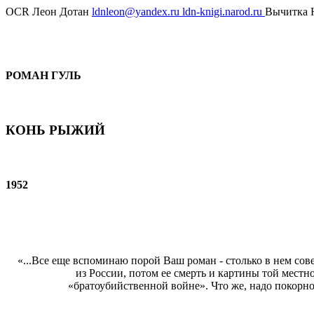
OCR Леон Дотан
ldnleon@yandex.ru
ldn-knigi.narod.ru
Вычитка Н
РОМАН ГУЛЬ
КОНЬ РЫЖИЙ
1952
«...Все еще вспоминаю порой Ваш роман - столько в нем сов
из России, потом ее смерть и картины той местно
«братоубийственной войне». Что же, надо покорно