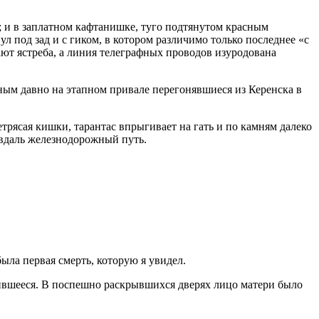
 и в заплатном кафтанишке, туго подтянутом красным
 под зад и с гиком, в котором различимо только последнее «с
вают ястреба, а линия телеграфных проводов изуродована
вным давно на этапном привале перегонявшиеся из Керенска в
трясая кишки, тарантас впрыгивает на гать и по камням далеко
 вдаль железнодорожный путь.
ыла первая смерть, которую я увидел.
чившееся. В поспешно раскрывшихся дверях лицо матери было