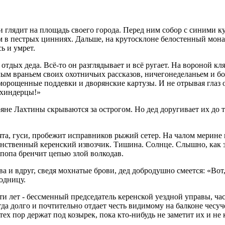
 и глядит на площадь своего города. Перед ним собор с синими 
 в пестрых цинниях. Дальше, на крутосклоне белостенный монаст
сь и умрет.
тдых деда. Всё-то он разглядывает и всё ругает. На вороной кл
ым враньем своих охотничьих рассказов, ничегонеделаньем и б
орощенные поддевки и дворянские картузы. И не отрывая глаз от
рохиндерцы!»
не Лахтины скрываются за острогом. Но дед доругивает их до т
та, гуси, пробежит исправников рыжий сетер. На чалом мерине 
инственный керенский извозчик. Тишина. Солнце. Слышно, как з
топопа бренчит цепью злой волкодав.
а и вдруг, сведя мохнатые брови, дед добродушно смеется: «Вот
модницу.
и лет - бессменный председатель керенской уездной управы, част
а долго и почтительно отдает честь видимому на балконе чесуч
ех пор держат под козырек, пока кто-нибудь не заметит их и не 