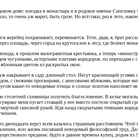
ом доме: поездка в монастырь и в родовое именье Сапеловку. О
о, то очень уж марит, быть грозе. Но всё-таки, раз в лето, нако
жеребец похрапывает, переминается. Тети, дядя, я, брат рассаж
через площадь, через город на крутосклон к лесу, где белеют мон
ада, в прошлом малограмотная крестьянка, а теперь «министр-ба
дем чугунными, истертыми плитами коридоров, по переходам с 
и яблонным цветом из раскрытых окон.
уж накрывают в саду длинный стол. Несут краснеющий углями 
м, с свежими просвирами, с анисовыми яблоками, которые мат
угом какие-то невидимые птицы и солнце золотом наполняет м
ью столетней схимницы получить благословение. В келье могильн
умраке меня пугает стоящий у нее вместо постели открытый гроб
умертвой сквозной рукой. Идя назад сводчатыми темными коридор
гчением.
то двенадцать верст всем казались страшным расстоянием. Чтоб 
Малинин, всю жизнь писавший неведомый философский труд. Дал
ществовало преданье, будто в давние времена купец, родом из Ла