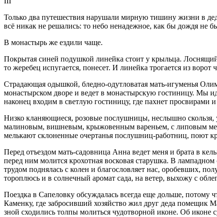
III
Только два путешествия нарушали мирную тишину жизни в дедов
всё никак не решались: то небо ненадежное, как бы дождя не был
В монастырь же ездили чаще.
Покрытая синей подушкой линейка стоит у крыльца. Лоснящийся 
то жеребец испугается, понесет. И линейка трогается из ворот 
Страдающая одышкой, бледно-одутловатая мать-игуменья Олимпи
монастырском дворе и ведет в монастырскую гостиницу. Мы и
наконец входим в светлую гостиницу, где пахнет просвирами 
Низко кланяющиеся, розовые послушницы, неслышно скользя, 
малиновым, вишневым, крыжовенным вареньем, с липовым медо
мелькают склоненные очертанья послушниц-работниц, поют кр
Перед отъездом мать-садовница Анна ведет меня и брата в кел
перед ним молится крохотная восковая старушка. В лампадном с
трудом поднялась с колен и благословляет нас, оробевших, пол
тороплюсь и в солнечный аромат сада, на ветер, выхожу с обле
Поездка в Сапеловку обсуждалась всегда еще дольше, потому ч
Каменку, где забросивший хозяйство жил друг деда помещик 
зной сходились толпы молиться чудотворной иконе. Об иконе су