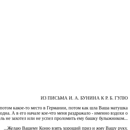
ИЗ ПИСЬМА И. А. БУНИНА К Р. Б. ГУЛЮ
 потом какое-то место в Германии, потом как шла Ваша матушка
одна. А в его начале кое-что меня раздражало - именно вздохи о
ель не захотел или не успел проломить ему башку булыжником...
...Желаю Вашему Коню взять хороший приз и жму Вашу руку.