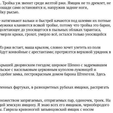
. Тройка уж звенит среди желтой ржи. Ямщик не то дремлет, не
ошади сами остановятся и, напружив задние ноги,
ойку рысью.
ые натягивают вальки и быстрей качаются под шлеями их потные
мужики кланяются всякой тройке, потому что тройка это барин,
 долетающее до уносящегося в пыльных облаках тарантаса,
мерли крики, грохот, умерло всё, остался только уносящийся
ржи встает, маша крылом, словно хочет улететь из поля
ойдут конвойные с арестантами; протрясется верховой урядник в
й крышей дворянским гнездом; широкое Шеино с задремавшим
ельское с васильковым церковным куполом-луковицей и
одобие замка, пестрокрасным домом барона Штенгеля. Здесь
ленных фартуках, в разноцветных рубахах ямщики, распрягать
ожеством запрягаемых, отпрягаемых пар, одиночек, троек. На
щий земскую ямщину. Я знаю всех его ямщиков, чернобородого
илы. Гаврила кривоногий запьянцовский ямщик с носом