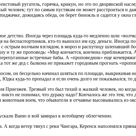
неистовый ругатель, горячка, крикун, но это по дворянской нас
ый человек; тут по самым пустякам он может расстроиться и даж
пиджачке, дожидаясь обеда, он берет бинокль и садится у окна г
 мое детство. Иногда через площадь куда-то медленно шли «волчк
я на беспаспортников, кто-то выносил им еду, деньги. Иногда п
, с острым волчьим взглядом, в мороз и распутицу шлепавший бо
ну и ту же проповедь: «Мир кончается, кончина приближается, А
перепуганные встречные бабы. А «проповедник» еще кочевряжитс
ока тот же дед с балкона не прикажет городовым прогнать «проп
сом, он бесцельно начинал шляться по площади, выкрикивая не
, Юдка куда-то пропадал и если очень долго не показывался, то 
я Приезжев. Трезвый это был тихий и жалкий человек, но когда
и никто не понимал, что дураку надо? Кончалось же это тем, что
м животным воем, что обыватели в отчаянье высовывались из ок
тпускали Ваню и вой замирал к всеобщему облегчению.
а. А когда ветер тянул с реки Чангара, Керенск наполнялся прян