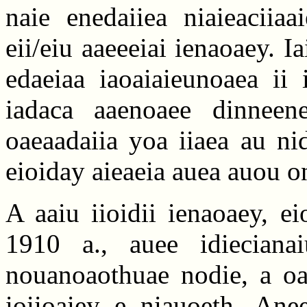
naie enedaiiea niaieaciiaa
eii/eiu aaeeeiai ienaoaey. I
edaeiaa iaoaiaieunoaea ii i
iadaca aaenoaee dinneene
oaeaadaiia yoa iiaea au ni
eioiday aieaeia auea auou on
A aaiu iioidii ienaoaey, e
1910 a., auee idiecianai
nouanoaothuae nodie, a oae
ioiioaiey e niauoeth. An