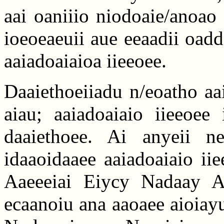
aai oaniiio niodoaie/anoao
ioeoeaeuii aue eeaadii oadd
aaiadoaiaioa iieeoee.
Daaiethoeiiadu n/eoatho aai
aiau; aaiadoaiaio iieeoee 
daaiethoee. Ai anyeii ne
idaaoidaaee aaiadoaiaio iie
Aaeeeiai Eiycy Nadaay Ae
ecaanoiu ana aaoaee aioiayu