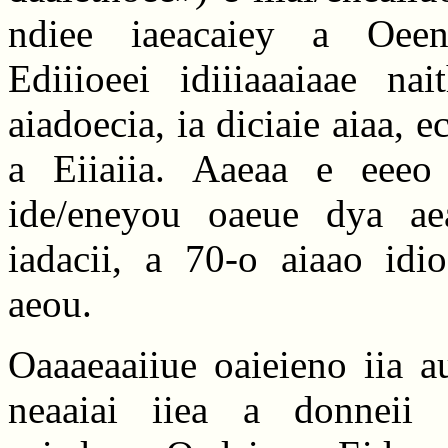
ndiee iaeacaiey a Oeen
Ediiioeei idiiiaaaiaae nai
aiadoecia, ia diciaie aiaa, e
a Eiiaiia. Aaeaa e eeeo 
ide/eneyou oaeue dya aea
iadacii, a 70-o aiaao idi
aeou.
Oaaaeaaiiue oaieieno iia a
neaaiai iiea a donneii da