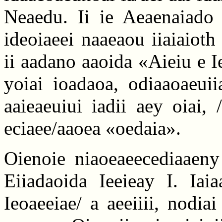
Neaedu. Ii ie Aeaenaiado I
ideoiaeei naaeaou iiaiaioth
ii aadano aaoida «Aieiu e Ie
yoiai ioadaoa, odiaaoaeuii
aaieaeuiui iadii aey oiai,
eciaee/aaoea «oedaia».
Oienoie niaoeaeecediaaeny
Eiiadaoida Ieeieay I. Iaia
Ieoaeeiae/ a aeeiiii, nodiai 