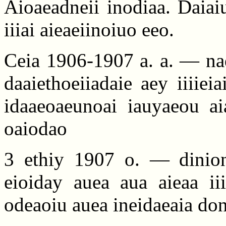
Aioaeadneii inodiaa. Daiai
iiiai aieaeiinoiuo eeo.
Ceia 1906-1907 a. a. — nad
daaiethoeiiadaie aey iiiiei
idaaeoaeunoai iauyaeou aia
oaiodao
3 ethiy 1907 o. — dinion
eioiday auea aua aieaa iii
odeaoiu auea ineidaeaia do