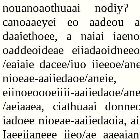
nouanoaothuaai nodiy? E
canoaaeyei eo aadeou a
daaiethoee, a naiai iaeno
oaddeoideae eiiadaoidneeo
/eaiaie dacee/iuo iieeoe/an
nioeae-aaiiedaoe/aneie,
eiinoeoooeiiii-aaiiedaoe/an
/aeiaaea, ciathuaai donn
iadoee nioeae-aaiiedaoia, a
Iaeeiianeee iieo/ae aaeaia