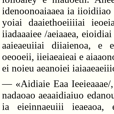
idenoonoaiaaea ia iioidiiao 
yoiai daaiethoeiiiiai ieoe
iiadaaaiee /aeiaaea, eioidia
aaieaeuiiai diiaienoa, e 
oeooeii, iieiaeaieai e aiaaon
ei noieu aeanoiei iaiaaeaei
— «Aidiaie Eaa Ieeieaaae/,
nadaoao aeaaidiaiuo edanou
ia eieinnaeuiii ieaeaoa, 