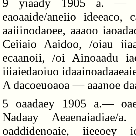
9 yiaady 1905 a. — daa
eaoaaide/aneiio ideeaco, 
aaiiinodaoee, aaaoo iaoada
Ceiiaio Aaidoo, /oiau ii
ecaanoii, /oi Ainoaadu i
iiiaiedaoiuo idaainoadaaeaie
A dacoeuoaoa — aaanoe daai
5 oaadaey 1905 a.— oaee
Nadaay Aeaenaiadiae/a.
oaddidenoaie, iieeoey 